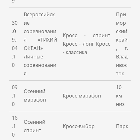
9
Всероссийск
При
30
ие
мор
.0
соревновани
ский
Кросс - спринт
9.-
я «ТИХИЙ
край
Кросс - лонг Кросс
04
ОКЕАН»
, г.
- классика
.1
Личные
Влад
0
соревновани
ивос
я
ток
09
10
Осенний
.1
Кросс-марафон
км
марафон
0
низ
16
Осенний
.1
Кросс-выбор
Парк
спринт
0