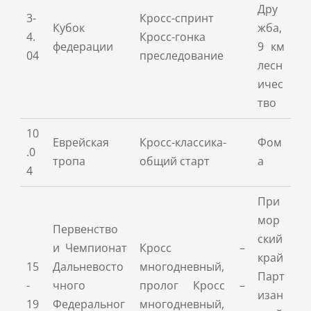
Дру
3-
Кросс-спринт
Кубок
жба,
4.
Кросс-гонка
федерации
9 км
04
преследование
лесн
ичес
тво
10
Еврейская
Кросс-классика-
Фом
.0
тропа
общий старт
а
4
При
мор
Первенство
ский
и Чемпионат
Кросс –
край
15
Дальневосто
многодневный,
Парт
-
чного
пролог Кросс –
изан
19
Федеральног
многодневный,