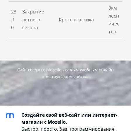
9км
23
Закрытие
лесн
.1
летнего
Кросс-классика
ичес
0
сезона
тво
Сайт создан с
Mozello
- самым удобным онлайн
конструктором сайтов.
Создайте свой веб-сайт или интернет-
магазин с Mozello.
Быстро, просто, без программирования.