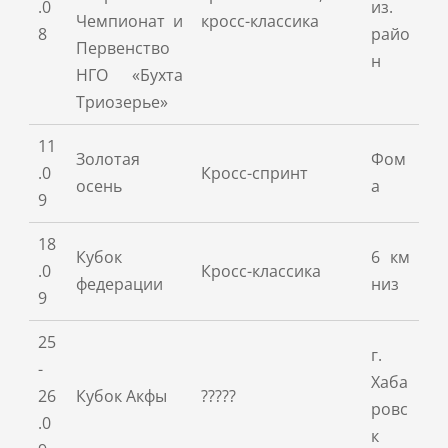
.0
из.
Чемпионат и
кросс-классика
8
райо
Первенство
н
НГО «Бухта
Триозерье»
11
Золотая
Фом
.0
Кросс-спринт
осень
а
9
18
Кубок
6 км
.0
Кросс-классика
федерации
низ
9
25
г.
-
Хаба
26
Кубок Акфы
?????
ровс
.0
к