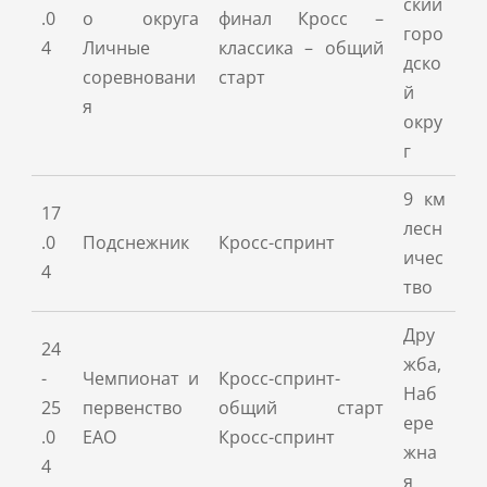
ский
.0
о округа
финал Кросс –
горо
4
Личные
классика – общий
дско
соревновани
старт
й
я
окру
г
9 км
17
лесн
.0
Подснежник
Кросс-спринт
ичес
4
тво
Дру
24
жба,
-
Чемпионат и
Кросс-спринт-
Наб
25
первенство
общий старт
ере
.0
ЕАО
Кросс-спринт
жна
4
я