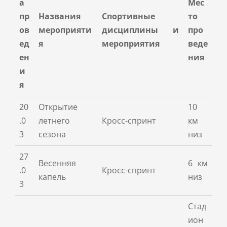
а
Мес
пр
Названия
Спортивные
то
ов
мероприяти
дисциплины и
про
ед
я
мероприятия
веде
ен
ния
и
я
20
Открытие
10
.0
летнего
Кросс-спринт
км
3
сезона
низ
27
Весенняя
6 км
.0
Кросс-спринт
капель
низ
3
Стад
ион