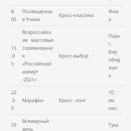
8.
Посвящённы
Фом
Кросс-классика
05
е 9-маю
а
Всероссийск
Парк
ие массовые
г.
15
соревновани
Бир
.0
я
Кросс-выбор
обид
5
«Российский
жан
азимут
а
-2021»
22
10
.0
Марафон
Кросс –лонг
км
5
низ
Всемирный
29
Тука
день