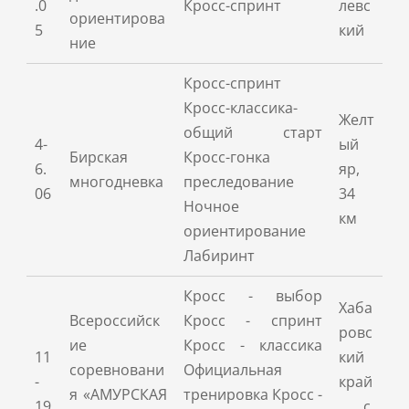
.0
Кросс-спринт
левс
ориентирова
5
кий
ние
Кросс-спринт
Кросс-классика-
Желт
общий старт
4-
ый
Бирская
Кросс-гонка
6.
яр,
многодневка
преследование
06
34
Ночное
км
ориентирование
Лабиринт
Кросс - выбор
Хаба
Всероссийск
Кросс - спринт
ровс
ие
Кросс - классика
11
кий
соревновани
Официальная
-
край
я «АМУРСКАЯ
тренировка Кросс -
19
, с.