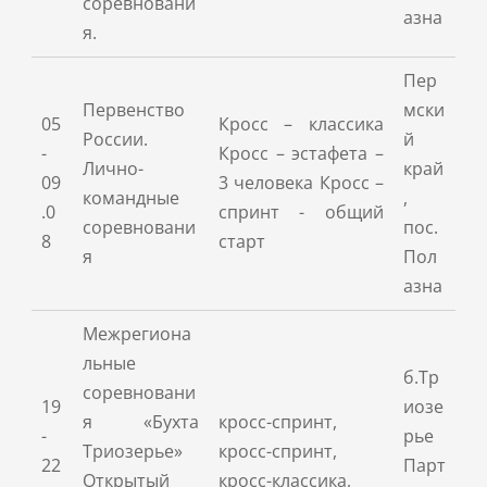
соревновани
азна
я.
Пер
Первенство
мски
05
Кросс – классика
России.
й
-
Кросс – эстафета –
Лично-
край
09
3 человека Кросс –
командные
,
.0
спринт - общий
соревновани
пос.
8
старт
я
Пол
азна
Межрегиона
льные
б.Тр
соревновани
19
иозе
я «Бухта
кросс-спринт,
-
рье
Триозерье»
кросс-спринт,
22
Парт
Открытый
кросс-классика,