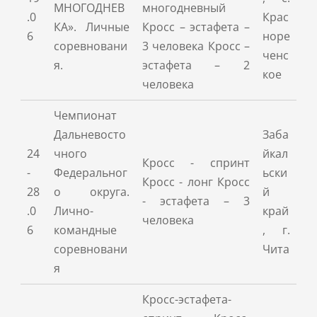
МНОГОДНЕВ
многодневный
.0
Крас
КА». Личные
Кросс – эстафета –
6
норе
соревновани
3 человека Кросс –
ченс
я.
эстафета – 2
кое
человека
Чемпионат
Дальневосто
Заба
24
чного
йкал
Кросс - спринт
-
Федеральног
ьски
Кросс - лонг Кросс
28
о округа.
й
- эстафета – 3
.0
Лично-
край
человека
6
командные
, г.
соревновани
Чита
я
Кросс-эстафета-