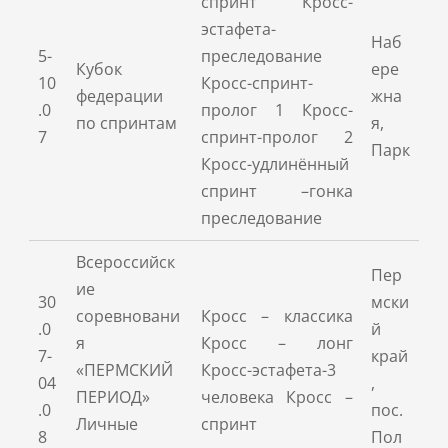
спринт Кросс-
эстафета-
Наб
5-
преследование
Кубок
ере
10
Кросс-спринт-
федерации
жна
.0
пролог 1 Кросс-
по спринтам
я,
7
спринт-пролог 2
Парк
Кросс-удлинённый
спринт –гонка
преследование
Всероссийск
Пер
ие
30
мски
соревновани
Кросс – классика
.0
й
я
Кросс – лонг
7-
край
«ПЕРМСКИЙ
Кросс-эстафета-3
04
,
ПЕРИОД»
человека Кросс –
.0
пос.
Личные
спринт
8
Пол